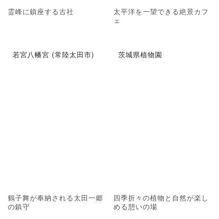
霊峰に鎮座する古社
太平洋を一望できる絶景カフ
ェ
若宮八幡宮 (常陸太田市)
茨城県植物園
鶴子舞が奉納される太田一郷
四季折々の植物と自然が楽し
の鎮守
める憩いの場