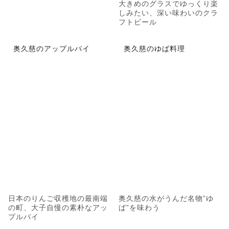
大きめのグラスでゆっくり楽
しみたい、深い味わいのクラ
フトビール
奥久慈のアップルパイ
奥久慈のゆば料理
日本のりんご収穫地の最南端
奥久慈の水がうんだ名物”ゆ
の町、大子自慢の素朴なアッ
ば”を味わう
プルパイ