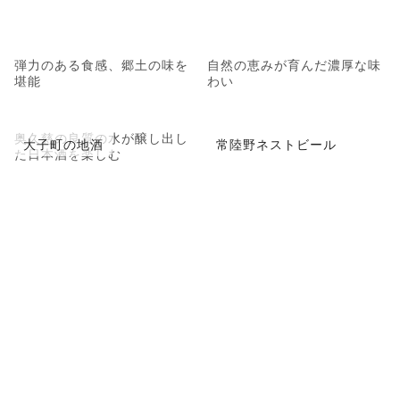
弾力のある食感、郷土の味を
自然の恵みが育んだ濃厚な味
堪能
わい
奥久慈の良質の水が醸し出し
大子町の地酒
常陸野ネストビール
た日本酒を楽しむ