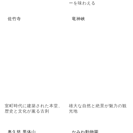
ーを味わえる
佐竹寺
竜神峡
室町時代に建築された本堂、
雄大な自然と絶景が魅力の観
歴史と文化が薫る古刹
光地
奥久慈 男体山
かみね動物園