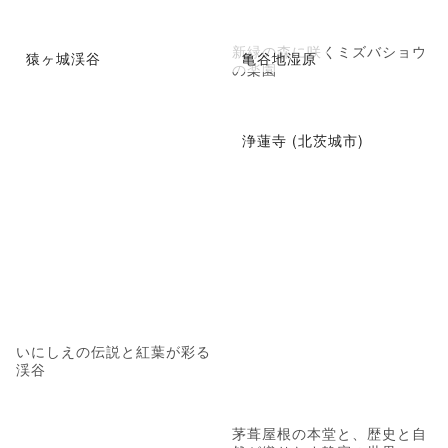
新緑の森に咲くミズバショウ
猿ヶ城渓谷
亀谷地湿原
の楽園
浄蓮寺 (北茨城市)
いにしえの伝説と紅葉が彩る
渓谷
茅葺屋根の本堂と、歴史と自