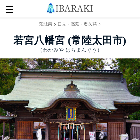
☰
>
>
茨城県
日立・高萩・奥久慈
若宮八幡宮 (常陸太田市)
（わかみや はちまんぐう）