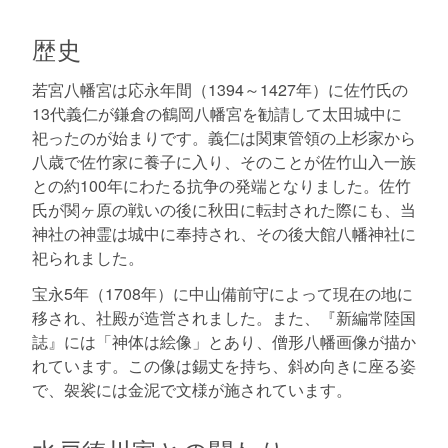
歴史
若宮八幡宮は応永年間（1394～1427年）に佐竹氏の
13代義仁が鎌倉の鶴岡八幡宮を勧請して太田城中に
祀ったのが始まりです。義仁は関東管領の上杉家から
八歳で佐竹家に養子に入り、そのことが佐竹山入一族
との約100年にわたる抗争の発端となりました。佐竹
氏が関ヶ原の戦いの後に秋田に転封された際にも、当
神社の神霊は城中に奉持され、その後大館八幡神社に
祀られました。
宝永5年（1708年）に中山備前守によって現在の地に
移され、社殿が造営されました。また、『新編常陸国
誌』には「神体は絵像」とあり、僧形八幡画像が描か
れています。この像は錫丈を持ち、斜め向きに座る姿
で、袈裟には金泥で文様が施されています。