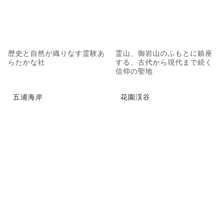
歴史と自然が織りなす霊験あ
霊山、御岩山のふもとに鎮座
らたかな社
する、古代から現代まで続く
信仰の聖地
五浦海岸
花園渓谷