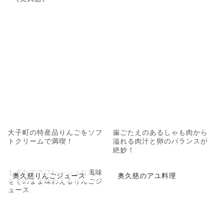
大子町の特産品りんごをソフ
歯ごたえのあるしゃも肉から
トクリームで満喫！
溢れる肉汁と卵のバランスが
絶妙！
もぎたてのフレッシュな風味
奥久慈りんごジュース
奥久慈のアユ料理
をそのまま味わえるりんごジ
ュース