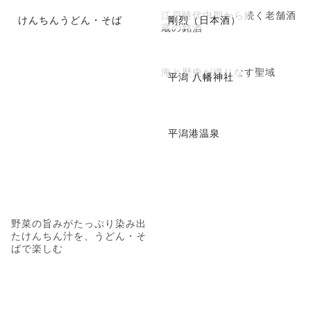
江戸時代中期から続く老舗酒
けんちんうどん・そば
剛烈（日本酒）
蔵の銘酒
海と歴史が織りなす聖域
平潟 八幡神社
平潟港温泉
野菜の旨みがたっぷり染み出
たけんちん汁を、うどん・そ
ばで楽しむ