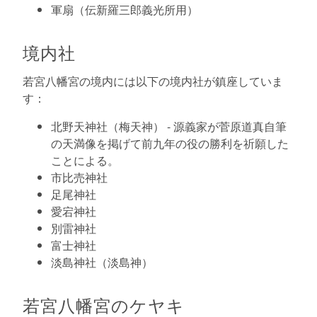
軍扇（伝新羅三郎義光所用）
境内社
若宮八幡宮の境内には以下の境内社が鎮座していま
す：
北野天神社（梅天神） - 源義家が菅原道真自筆
の天満像を掲げて前九年の役の勝利を祈願した
ことによる。
市比売神社
足尾神社
愛宕神社
別雷神社
富士神社
淡島神社（淡島神）
若宮八幡宮のケヤキ