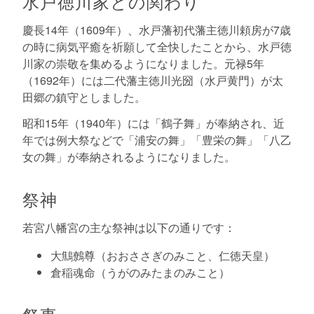
水戸徳川家との関わり
慶長14年（1609年）、水戸藩初代藩主徳川頼房が7歳
の時に病気平癒を祈願して全快したことから、水戸徳
川家の崇敬を集めるようになりました。元禄5年
（1692年）には二代藩主徳川光圀（水戸黄門）が太
田郷の鎮守としました。
昭和15年（1940年）には「鶴子舞」が奉納され、近
年では例大祭などで「浦安の舞」「豊栄の舞」「八乙
女の舞」が奉納されるようになりました。
祭神
若宮八幡宮の主な祭神は以下の通りです：
大鷦鷯尊（おおささぎのみこと、仁徳天皇）
倉稲魂命（うがのみたまのみこと）