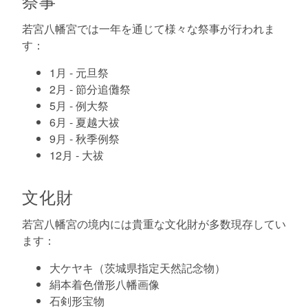
祭事
若宮八幡宮では一年を通じて様々な祭事が行われま
す：
1月 - 元旦祭
2月 - 節分追儺祭
5月 - 例大祭
6月 - 夏越大祓
9月 - 秋季例祭
12月 - 大祓
文化財
若宮八幡宮の境内には貴重な文化財が多数現存してい
ます：
大ケヤキ（茨城県指定天然記念物）
絹本着色僧形八幡画像
石剣形宝物