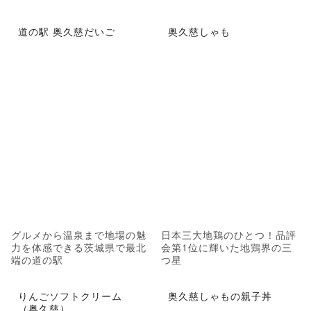
道の駅 奥久慈だいご
奥久慈しゃも
グルメから温泉まで地場の魅
日本三大地鶏のひとつ！品評
力を体感できる茨城県で最北
会第1位に輝いた地鶏界の三
端の道の駅
つ星
りんごソフトクリーム
奥久慈しゃもの親子丼
（奥久慈）