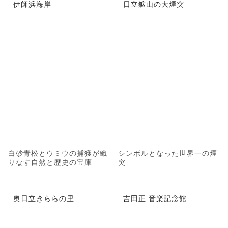
伊師浜海岸
日立鉱山の大煙突
白砂青松とウミウの捕獲が織
シンボルとなった世界一の煙
りなす自然と歴史の宝庫
突
奥日立きららの里
吉田正 音楽記念館