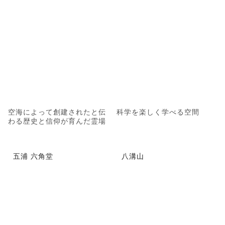
空海によって創建されたと伝
科学を楽しく学べる空間
わる歴史と信仰が育んだ霊場
五浦 六角堂
八溝山