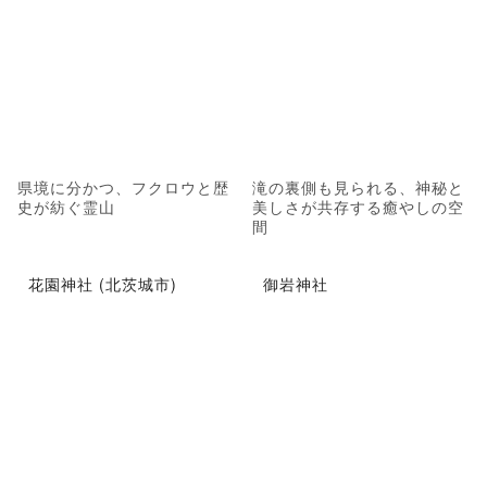
県境に分かつ、フクロウと歴
滝の裏側も見られる、神秘と
史が紡ぐ霊山
美しさが共存する癒やしの空
間
花園神社 (北茨城市)
御岩神社