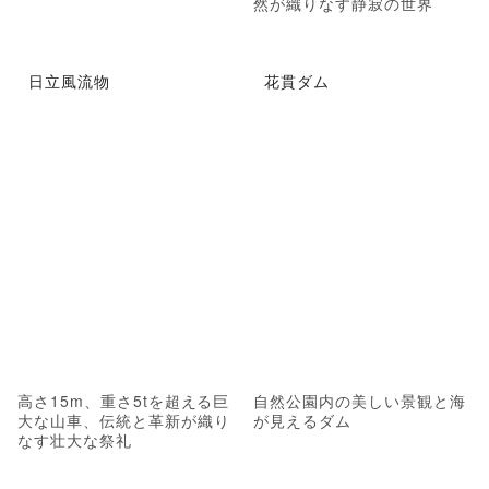
然が織りなす静寂の世界
日立風流物
花貫ダム
高さ15m、重さ5tを超える巨
自然公園内の美しい景観と海
大な山車、伝統と革新が織り
が見えるダム
なす壮大な祭礼