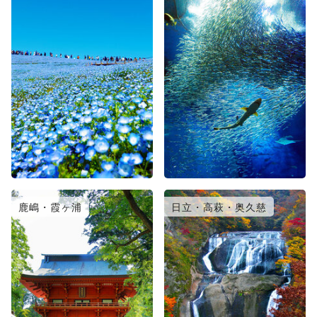
鹿嶋・霞ヶ浦
日立・高萩・奥久慈