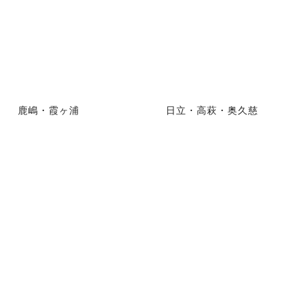
鹿嶋・霞ヶ浦
日立・高萩・奥久慈