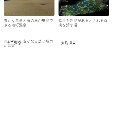
豊かな自然と海の幸が堪能で
飲泉も効能があるとされる百
きる港町温泉
病を治す湯
美肌の湯と豊かな自然が魅力
大子温泉
大洗温泉
の温泉