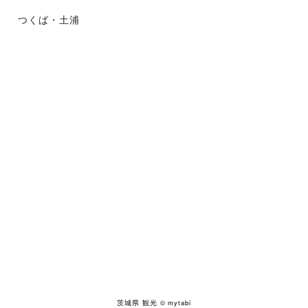
つくば・土浦
茨城県 観光
© mytabi