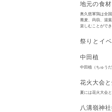
地元の食材
奥久慈軍鶏は全国
蕎麦、蒟蒻、湯葉
楽しむことができ
祭りとイ
中田植
中田植（ちゅうだ
花火大会と
夏には花火大会と
八溝嶺神社