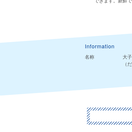
できます。新鮮で
Information
名称
大子
（だ