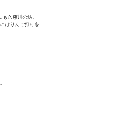
にも久慈川の鮎、
にはりんご狩りを
。