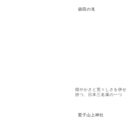
袋田の滝
穏やかさと荒々しさを併せ
持つ、日本三名瀑の一つ
鷲子山上神社