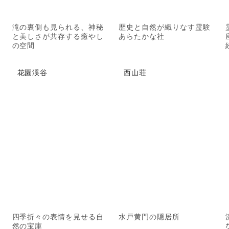
滝の裏側も見られる、神秘
歴史と自然が織りなす霊験
と美しさが共存する癒やし
あらたかな社
の空間
花園渓谷
西山荘
四季折々の表情を見せる自
水戸黄門の隠居所
然の宝庫