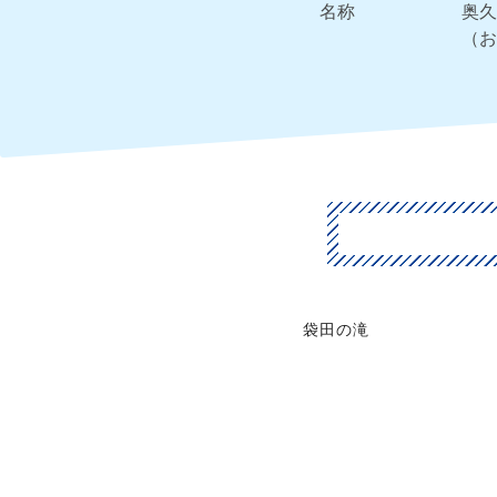
名称
奥久
（お
袋田の滝