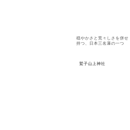
穏やかさと荒々しさを併せ
持つ、日本三名瀑の一つ
鷲子山上神社