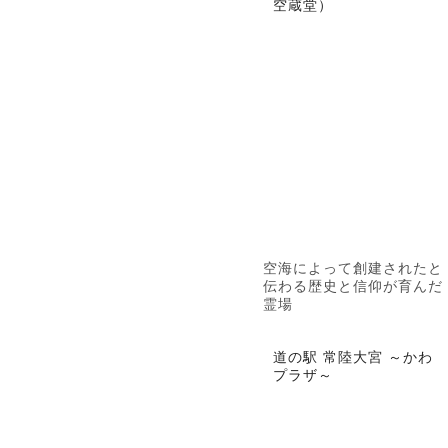
空蔵堂）
空海によって創建されたと
伝わる歴史と信仰が育んだ
霊場
道の駅 常陸大宮 ～かわ
プラザ～