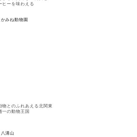
ーヒーを味わえる
かみね動物園
動物とのふれあえる北関東
随一の動物王国
八溝山