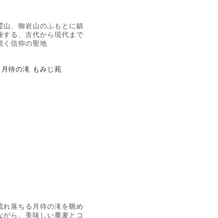
霊山、御岩山のふもとに鎮
座する、古代から現代まで
続く信仰の聖地
月待の滝 もみじ苑
流れ落ちる月待の滝を眺め
ながら、美味しい蕎麦とコ