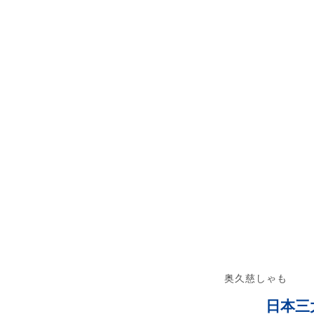
奥久慈しゃも
日本三