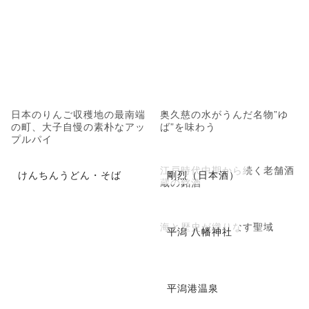
日本のりんご収穫地の最南端
奥久慈の水がうんだ名物”ゆ
の町、大子自慢の素朴なアッ
ば”を味わう
プルパイ
江戸時代中期から続く老舗酒
けんちんうどん・そば
剛烈（日本酒）
蔵の銘酒
海と歴史が織りなす聖域
平潟 八幡神社
平潟港温泉