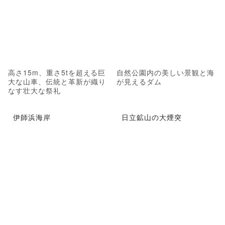
高さ15m、重さ5tを超える巨
自然公園内の美しい景観と海
大な山車、伝統と革新が織り
が見えるダム
なす壮大な祭礼
伊師浜海岸
日立鉱山の大煙突