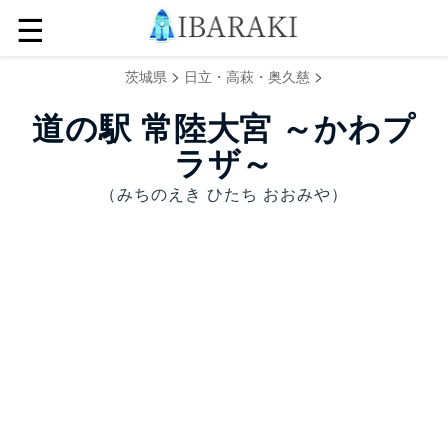
☰
>
>
茨城県
日立・高萩・奥久慈
道の駅 常陸大宮 ～かわプ
ラザ～
（みちのえき ひたち おおみや）