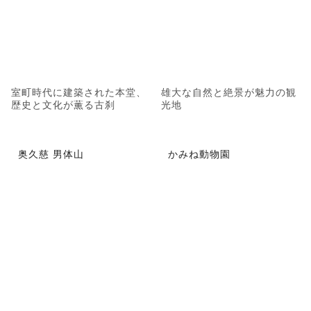
室町時代に建築された本堂、
雄大な自然と絶景が魅力の観
歴史と文化が薫る古刹
光地
奥久慈 男体山
かみね動物園