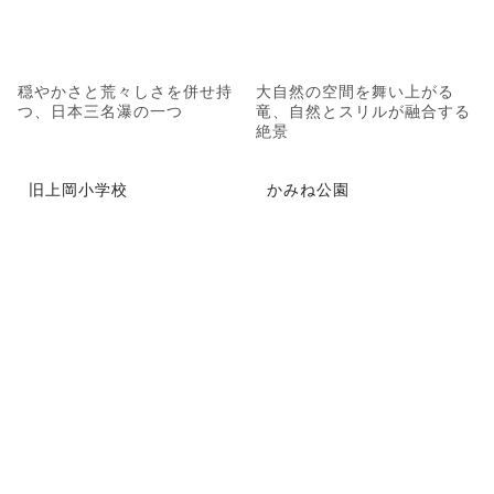
穏やかさと荒々しさを併せ持
大自然の空間を舞い上がる
つ、日本三名瀑の一つ
竜、自然とスリルが融合する
絶景
旧上岡小学校
かみね公園