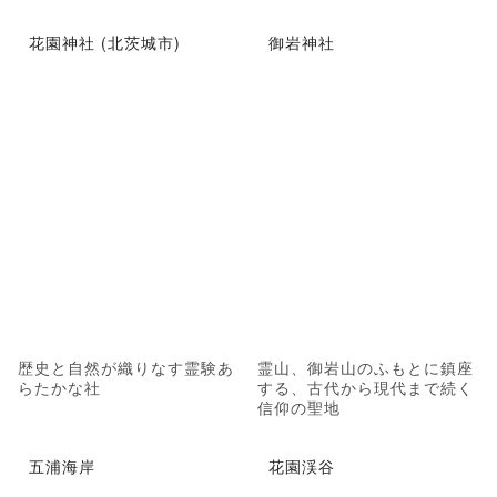
花園神社 (北茨城市)
御岩神社
歴史と自然が織りなす霊験あ
霊山、御岩山のふもとに鎮座
らたかな社
する、古代から現代まで続く
信仰の聖地
五浦海岸
花園渓谷