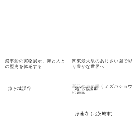
祭事船の実物展示、海と人と
関東最大級のあじさい園で彩
の歴史を体感する
り豊かな世界へ
新緑の森に咲くミズバショウ
猿ヶ城渓谷
亀谷地湿原
の楽園
浄蓮寺 (北茨城市)