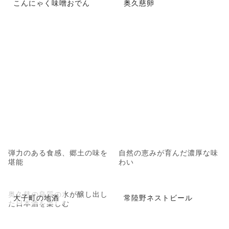
こんにゃく味噌おでん
奥久慈卵
弾力のある食感、郷土の味を
自然の恵みが育んだ濃厚な味
堪能
わい
奥久慈の良質の水が醸し出し
大子町の地酒
常陸野ネストビール
た日本酒を楽しむ