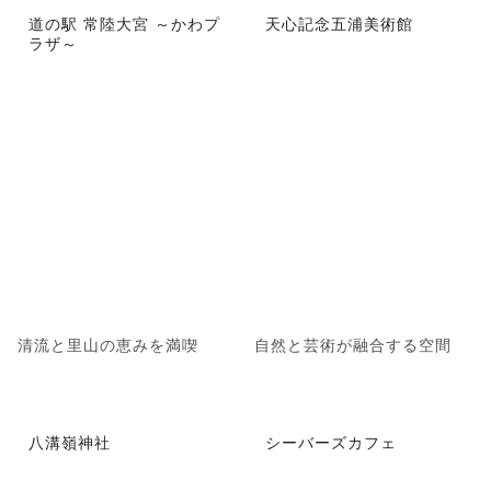
道の駅 常陸大宮 ～かわプ
天心記念五浦美術館
ラザ～
清流と里山の恵みを満喫
自然と芸術が融合する空間
八溝嶺神社
シーバーズカフェ