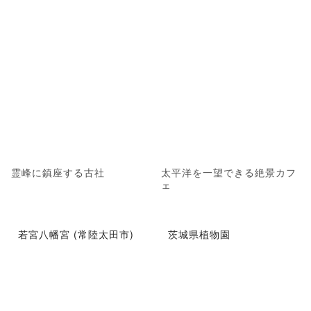
霊峰に鎮座する古社
太平洋を一望できる絶景カフ
ェ
若宮八幡宮 (常陸太田市)
茨城県植物園