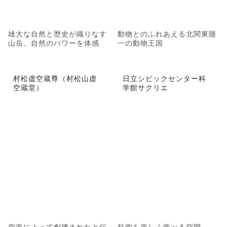
雄大な自然と歴史が織りなす
動物とのふれあえる北関東随
山岳、自然のパワーを体感
一の動物王国
村松虚空蔵尊（村松山虚
日立シビックセンター科
空蔵堂）
学館サクリエ
空海によって創建されたと伝
科学を楽しく学べる空間