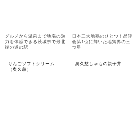
グルメから温泉まで地場の魅
日本三大地鶏のひとつ！品評
力を体感できる茨城県で最北
会第1位に輝いた地鶏界の三
端の道の駅
つ星
りんごソフトクリーム
奥久慈しゃもの親子丼
（奥久慈）