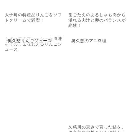
大子町の特産品りんごをソフ
歯ごたえのあるしゃも肉から
トクリームで満喫！
溢れる肉汁と卵のバランスが
絶妙！
もぎたてのフレッシュな風味
奥久慈りんごジュース
奥久慈のアユ料理
をそのまま味わえるりんごジ
ュース
久慈川の恵みで育った鮎を、