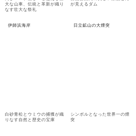
大な山車、伝統と革新が織り
が見えるダム
なす壮大な祭礼
伊師浜海岸
日立鉱山の大煙突
白砂青松とウミウの捕獲が織
シンボルとなった世界一の煙
りなす自然と歴史の宝庫
突