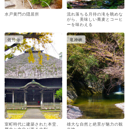
水戸黄門の隠居所
流れ落ちる月待の滝を眺めな
がら、美味しい蕎麦とコーヒ
ーを味わえる
佐竹寺
竜神峡
室町時代に建築された本堂、
雄大な自然と絶景が魅力の観
歴史と文化が薫る古刹
光地