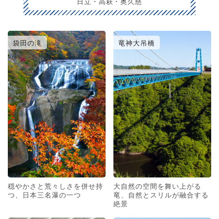
日立・高萩・奥久慈
袋田の滝
竜神大吊橋
穏やかさと荒々しさを併せ持
大自然の空間を舞い上がる
つ、日本三名瀑の一つ
竜、自然とスリルが融合する
絶景