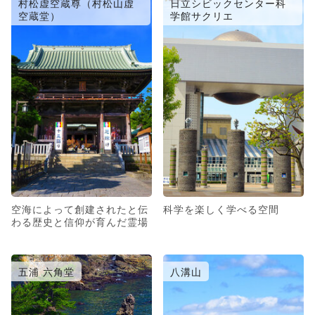
村松虚空蔵尊（村松山虚
日立シビックセンター科
空蔵堂）
学館サクリエ
空海によって創建されたと伝
科学を楽しく学べる空間
わる歴史と信仰が育んだ霊場
五浦 六角堂
八溝山