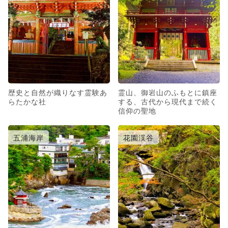
歴史と自然が織りなす霊験あ
霊山、御岩山のふもとに鎮座
らたかな社
する、古代から現代まで続く
信仰の聖地
五浦海岸
花園渓谷