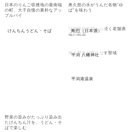
日本のりんご収穫地の最南端
奥久慈の水がうんだ名物”ゆ
の町、大子自慢の素朴なアッ
ば”を味わう
プルパイ
江戸時代中期から続く老舗酒
けんちんうどん・そば
剛烈（日本酒）
蔵の銘酒
海と歴史が織りなす聖域
平潟 八幡神社
平潟港温泉
野菜の旨みがたっぷり染み出
たけんちん汁を、うどん・そ
ばで楽しむ