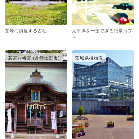
霊峰に鎮座する古社
太平洋を一望できる絶景カフ
ェ
若宮八幡宮 (常陸太田市)
茨城県植物園