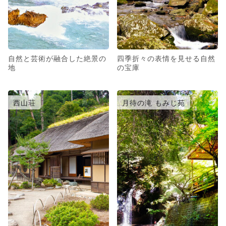
自然と芸術が融合した絶景の
四季折々の表情を見せる自然
地
の宝庫
西山荘
月待の滝 もみじ苑