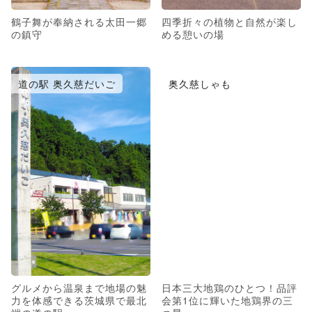
鶴子舞が奉納される太田一郷
四季折々の植物と自然が楽し
の鎮守
める憩いの場
道の駅 奥久慈だいご
奥久慈しゃも
グルメから温泉まで地場の魅
日本三大地鶏のひとつ！品評
力を体感できる茨城県で最北
会第1位に輝いた地鶏界の三