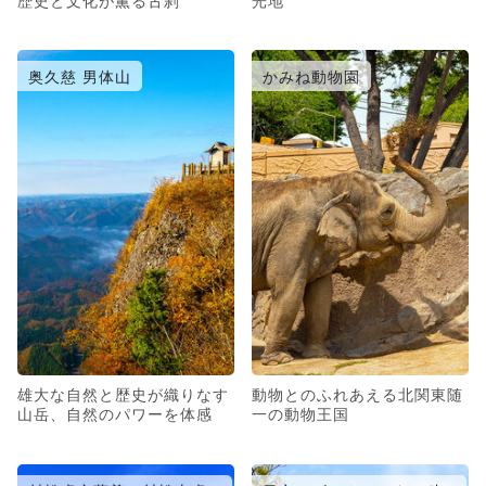
奥久慈 男体山
かみね動物園
雄大な自然と歴史が織りなす
動物とのふれあえる北関東随
山岳、自然のパワーを体感
一の動物王国