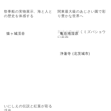
祭事船の実物展示、海と人と
関東最大級のあじさい園で彩
の歴史を体感する
り豊かな世界へ
新緑の森に咲くミズバショウ
猿ヶ城渓谷
亀谷地湿原
の楽園
浄蓮寺 (北茨城市)
いにしえの伝説と紅葉が彩る
渓谷