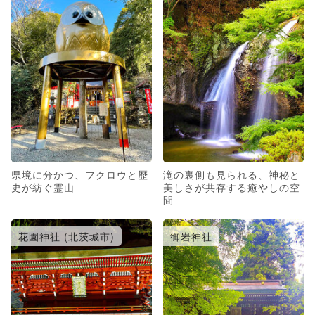
県境に分かつ、フクロウと歴
滝の裏側も見られる、神秘と
史が紡ぐ霊山
美しさが共存する癒やしの空
間
花園神社 (北茨城市)
御岩神社