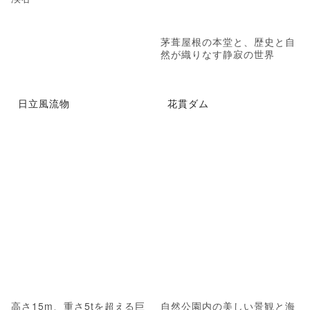
茅葺屋根の本堂と、歴史と自
然が織りなす静寂の世界
日立風流物
花貫ダム
高さ15m、重さ5tを超える巨
自然公園内の美しい景観と海