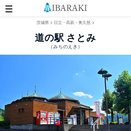
☰
>
>
茨城県
日立・高萩・奥久慈
道の駅 さとみ
（みちのえき）