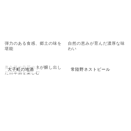
弾力のある食感、郷土の味を
自然の恵みが育んだ濃厚な味
堪能
わい
奥久慈の良質の水が醸し出し
大子町の地酒
常陸野ネストビール
た日本酒を楽しむ