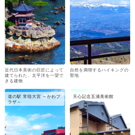
近代日本美術の巨匠によって
自然を満喫するハイキングの
建てられた、太平洋を一望で
聖地
きる建物
道の駅 常陸大宮 ～かわプ
天心記念五浦美術館
ラザ～