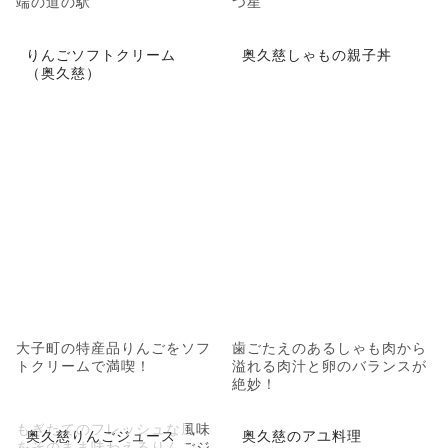
端の道の駅
つ星
りんごソフトクリーム
奥久慈しゃもの親子丼
（奥久慈）
大子町の特産品りんごをソフ
歯ごたえのあるしゃも肉から
トクリームで満喫！
溢れる肉汁と卵のバランスが
絶妙！
もぎたてのフレッシュな風味
奥久慈りんごジュース
奥久慈のアユ料理
をそのまま味わえるりんごジ