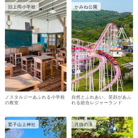
旧上岡小学校
かみね公園
ノスタルジーあふれる小学校
自然とふれあい、笑顔があふ
の教室
れる総合レジャーランド
鷲子山上神社
月待の滝