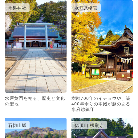
常磐神社
水戸八幡宮
水戸黄門を祀る、歴史と文化
樹齢700年のイチョウや、築
の聖地
400年余りの本殿が趣のある
水府総鎮守
石切山脈
仏頂山 楞厳寺