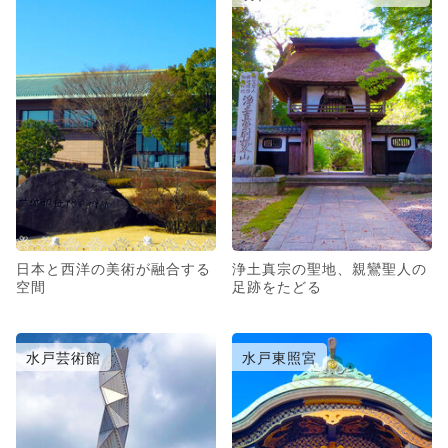
日本と西洋の美術が融合する
浄土真宗の聖地、親鸞聖人の
空間
足跡をたどる
水戸芸術館
水戸東照宮