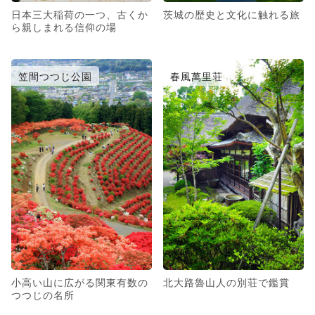
日本三大稲荷の一つ、古くか
茨城の歴史と文化に触れる旅
ら親しまれる信仰の場
笠間つつじ公園
春風萬里荘
小高い山に広がる関東有数の
北大路魯山人の別荘で鑑賞
つつじの名所