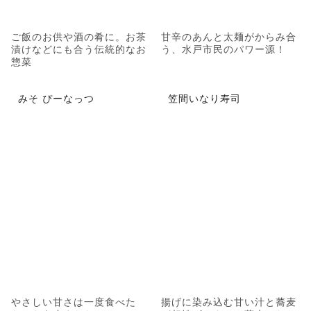
ご飯のお供や酒の肴に。お茶
甘辛のあんと太麺がからみ合
漬けなどにも合う伝統的なお
う、水戸市民のパワー源！
惣菜
みそ ぴーなっつ
笠間いなり寿司
やさしい甘さは一度食べた
揚げに染み込む甘い汁と蕎麦