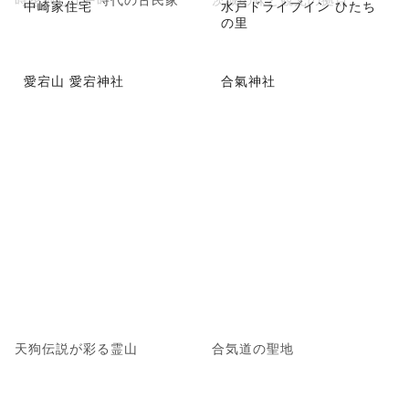
中崎家住宅
水戸ドライブイン ひたち
の里
愛宕山 愛宕神社
合氣神社
天狗伝説が彩る霊山
合気道の聖地