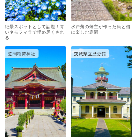
絶景スポットとして話題！青
水戸藩の藩主が作った民と偕
いネモフィラで埋め尽くされ
に楽しむ庭園
る
笠間稲荷神社
茨城県立歴史館