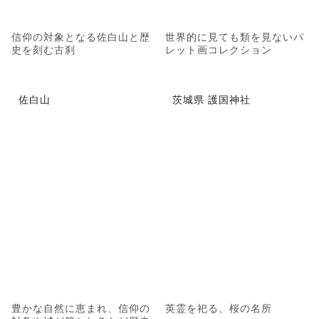
信仰の対象となる佐白山と歴
世界的に見ても類を見ないパ
史を刻む古刹
レット画コレクション
佐白山
茨城県 護国神社
豊かな自然に恵まれ、信仰の
英霊を祀る、桜の名所