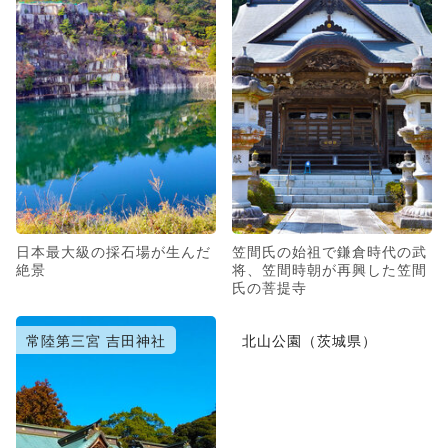
日本最大級の採石場が生んだ
笠間氏の始祖で鎌倉時代の武
絶景
将、笠間時朝が再興した笠間
氏の菩提寺
常陸第三宮 吉田神社
北山公園（茨城県）