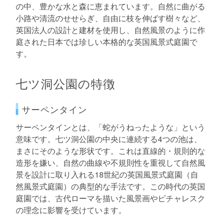
の中、豊かな水と森に恵まれています。自然に曲がる
小路や清流のせせらぎ、自由に枝を伸ばす樹々など、
英国法人の設計と建材を使用し、自然風景のように作
庭された日本では珍しい本格的な英国風景式庭園で
す。
七ツ洞公園の特徴
サーペンタイン
サーペンタインとは、「蛇がうねったような」という
意味です。七ツ洞公園の中央に連続する4つの池は、
まさにそのような形状です。これは直線的・規則的な
造形を嫌い、自然の曲線や不規則性を重視して自然風
景を設計に取り入れる18世紀の英国風景式庭園（自
然風景式庭園）の典型的な手法です。この時代の英国
庭園では、古代ローマを描いた風景画やピチャレスク
の理念に影響を受けています。