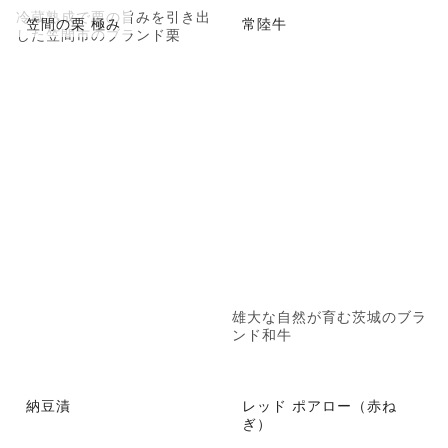
冷蔵熟成で栗の旨みを引き出
笠間の栗 極み
常陸牛
した笠間市のブランド栗
雄大な自然が育む茨城のブラ
ンド和牛
納豆漬
レッド ポアロー（赤ね
ぎ）