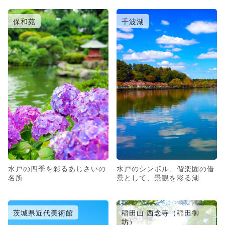
保和苑
千波湖
水戸の四季を彩るあじさいの
水戸のシンボル、偕楽園の借
名所
景として、景観を彩る湖
茨城県近代美術館
稲田山 西念寺（稲田御
坊）