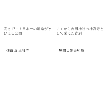
高さ17m！日本一の埴輪がそ
古くから吉田神社の神宮寺と
びえる公園
して栄えた古刹
佐白山 正福寺
笠間日動美術館