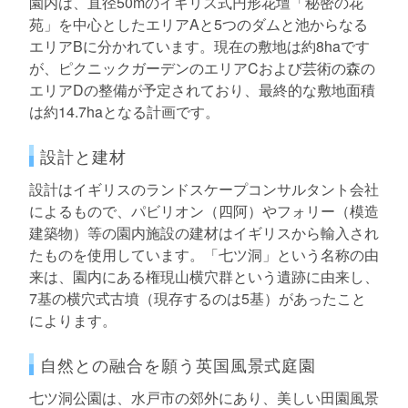
園内は、直径50mのイギリス式円形花壇「秘密の花
苑」を中心としたエリアAと5つのダムと池からなる
エリアBに分かれています。現在の敷地は約8haです
が、ピクニックガーデンのエリアCおよび芸術の森の
エリアDの整備が予定されており、最終的な敷地面積
は約14.7haとなる計画です。
設計と建材
設計はイギリスのランドスケープコンサルタント会社
によるもので、パビリオン（四阿）やフォリー（模造
建築物）等の園内施設の建材はイギリスから輸入され
たものを使用しています。「七ツ洞」という名称の由
来は、園内にある権現山横穴群という遺跡に由来し、
7基の横穴式古墳（現存するのは5基）があったこと
によります。
自然との融合を願う英国風景式庭園
七ツ洞公園は、水戸市の郊外にあり、美しい田園風景