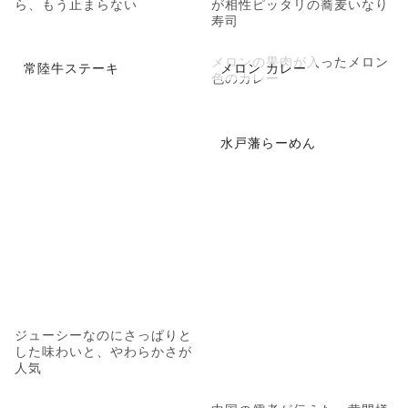
ら、もう止まらない
が相性ピッタリの蕎麦いなり
寿司
メロンの果肉が入ったメロン
常陸牛ステーキ
メロン カレー
色のカレー
水戸藩らーめん
ジューシーなのにさっぱりと
した味わいと、やわらかさが
人気