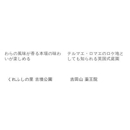
わらの風味が香る本場の味わ
テルマエ・ロマエのロケ地と
いが楽しめる
しても知られる英国式庭園
くれふしの里 古墳公園
吉田山 薬王院