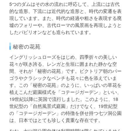
5つのダムはその水の流れに呼応して、上流には古代
的な造形、下流には近代的な造形と、時代の変遷を表
現しています。また、時代の経過や粗さを表現する廃
墟のフォリーや、古代ローマの風景画を再現しようと
したパビリオンなども造られています。
秘密の花苑
イングリッシュローズをはじめ、四季折々の美しい
花々が咲き誇る、レンガと生垣に囲まれた静かな空
間、それが「秘密の花苑」です。ビクトリア朝のパー
ゴラやクラシックなベンチも花々に色を添えていま
す。この「秘密の花苑」のように、いっぱいの草花を
植えこんだ庭園様式を「コテージガーデン」といい、
19世紀以降に英国で流行しました。このように、18
世紀型の「自然風景式庭園」だけでなく、19世紀型
の「コテージガーデン」の特徴を併せ持つ七ツ洞公園
は、日本ではとても珍しく貴重な存在です。
なお、七ツ洞公園自体は利用時間は限られていません