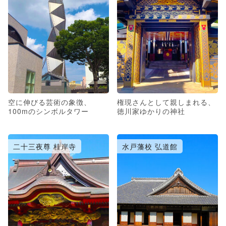
空に伸びる芸術の象徴、
権現さんとして親しまれる、
100mのシンボルタワー
徳川家ゆかりの神社
二十三夜尊 桂岸寺
水戸藩校 弘道館