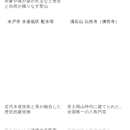
対象や城が築かれるなど歴史
と自然が織りなす聖山
水戸市 水道低区 配水塔
涌石山 仏性寺（佛性寺）
近代水道技術と美が融合した
安土桃山時代に建てられた、
歴史的建造物
全国唯一の八角円堂
時を刻む江戸時代の古民家
茨城の味と観光の拠点