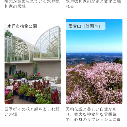
復元が進められている水戸徳
水戸徳川家の歴史と文化に触
川家の居城
れる
水戸市植物公園
愛宕山（笠間市）
四季折々の花と緑を楽しむ憩
天狗伝説と美しい自然があ
いの場
り、雄大な神秘的な雰囲気
で、心身のリフレッシュに最
適