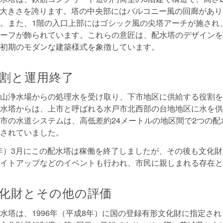
ルの大きさを誇ります。塔の中央部にはバルコニー風の回廊があ
。また、1階の入口上部にはゴシック風の尖塔アーチが施され
ーフが飾られています。これらの意匠は、配水塔のデザインを
初期のモダンな建築様式を象徴しています。
割と運用終了
山浄水場からの処理水を受け取り、下市地区に供給する役割を
水塔からは、上市と呼ばれる水戸市北西部の台地地区に水を供
市の水道システムは、高低差約24メートルの地区間で2つの配
されていました。
12年）3月にこの配水塔は稼働を終了しましたが、その後も文化
イトアップなどのイベントも行われ、市民に親しまれる存在と
化財とその他の評価
水塔は、1996年（平成8年）に国の登録有形文化財に指定さ