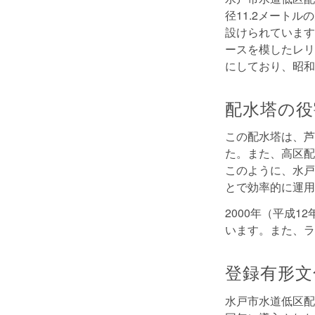
径11.2メート
設けられています
ースを模したレリ
にしており、昭和
配水塔の役
この配水塔は、芦
た。また、高区配
このように、水戸
とで効率的に運用
2000年（平成
います。また、ラ
登録有形文
水戸市水道低区配