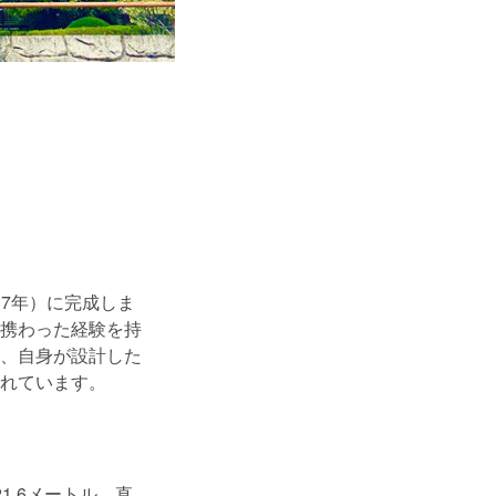
和7年）に完成しま
携わった経験を持
、自身が設計した
れています。
.6メートル、直