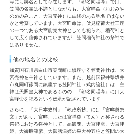
等にも郷名として存在します。『郷名同唱考』では、
笠間の名義は不詳としながらも、大宮咩命（おおみや
のめのみこと、大宮売神）に由縁のある地名ではない
かと考察しています。大宮咩命は、伏見稲荷大社三座
の一つである大宮能売大神としても祀られ、稲荷神と
して広く信仰されていますが、笠間稲荷神社の祭神で
はありません。
他の地名との比較
加賀国石川県白山市笠間町に鎮座する笠間神社は、大
宮売神を主神としています。また、越前国福井県坂井
市丸岡町篠岡に鎮座する笠間神社（式内論社）は、主
神は天照皇大神であるものの、『郷名同唱考』には大
宮咩命を祀るという伝承が記されています。
さらに、『大日本史料』「執政所抄」には「宮咩奠祭
文」があり、宮咩、または宮咩奠（てん）と称される
祭祀における祭神として、高御魂、大宮津彦、大宮津
姫、大御膳津彦、大御膳津姫の皇大神五柱と笠間の大