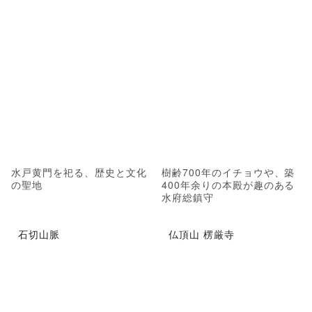
水戸黄門を祀る、歴史と文化
樹齢700年のイチョウや、築
の聖地
400年余りの本殿が趣のある
水府総鎮守
石切山脈
仏頂山 楞厳寺