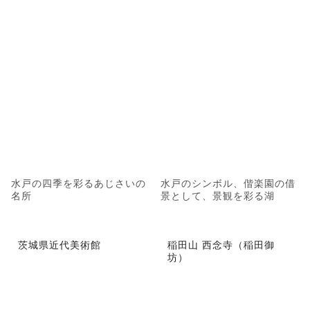
水戸の四季を彩るあじさいの
水戸のシンボル、偕楽園の借
名所
景として、景観を彩る湖
茨城県近代美術館
稲田山 西念寺（稲田御
坊）