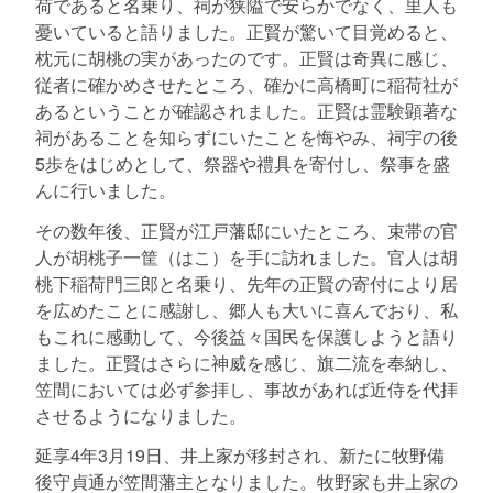
荷であると名乗り、祠が狭隘で安らかでなく、里人も
憂いていると語りました。正賢が驚いて目覚めると、
枕元に胡桃の実があったのです。正賢は奇異に感じ、
従者に確かめさせたところ、確かに高橋町に稲荷社が
あるということが確認されました。正賢は霊験顕著な
祠があることを知らずにいたことを悔やみ、祠宇の後
5歩をはじめとして、祭器や禮具を寄付し、祭事を盛
んに行いました。
その数年後、正賢が江戸藩邸にいたところ、束帯の官
人が胡桃子一筐（はこ）を手に訪れました。官人は胡
桃下稲荷門三郎と名乗り、先年の正賢の寄付により居
を広めたことに感謝し、郷人も大いに喜んでおり、私
もこれに感動して、今後益々国民を保護しようと語り
ました。正賢はさらに神威を感じ、旗二流を奉納し、
笠間においては必ず参拝し、事故があれば近侍を代拝
させるようになりました。
延享4年3月19日、井上家が移封され、新たに牧野備
後守貞通が笠間藩主となりました。牧野家も井上家の