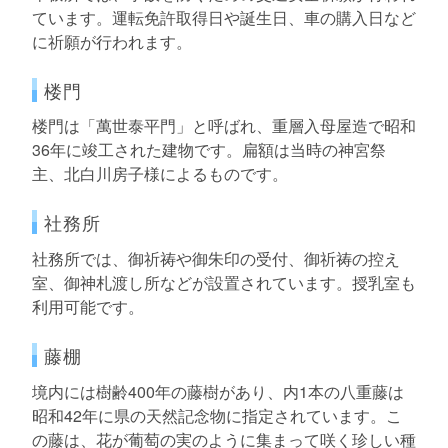
ています。運転免許取得日や誕生日、車の購入日など
に祈願が行われます。
楼門
楼門は「萬世泰平門」と呼ばれ、重層入母屋造で昭和
36年に竣工された建物です。扁額は当時の神宮祭
主、北白川房子様によるものです。
社務所
社務所では、御祈祷や御朱印の受付、御祈祷の控え
室、御神札渡し所などが設置されています。授乳室も
利用可能です。
藤棚
境内には樹齢400年の藤樹があり、内1本の八重藤は
昭和42年に県の天然記念物に指定されています。こ
の藤は、花が葡萄の実のように集まって咲く珍しい種