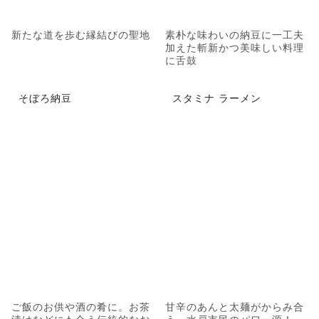
新たな道を歩む縁結びの聖地
素朴な味わいの納豆に一工夫
加えた斬新かつ美味しい料理
に舌鼓
そぼろ納豆
スタミナ ラーメン
ご飯のお供や酒の肴に。お茶
甘辛のあんと太麺がからみ合
漬けなどにも合う伝統的なお
う、水戸市民のパワー源！