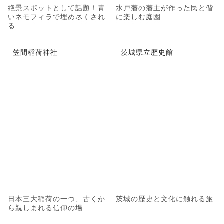
絶景スポットとして話題！青
水戸藩の藩主が作った民と偕
いネモフィラで埋め尽くされ
に楽しむ庭園
る
笠間稲荷神社
茨城県立歴史館
日本三大稲荷の一つ、古くか
茨城の歴史と文化に触れる旅
ら親しまれる信仰の場