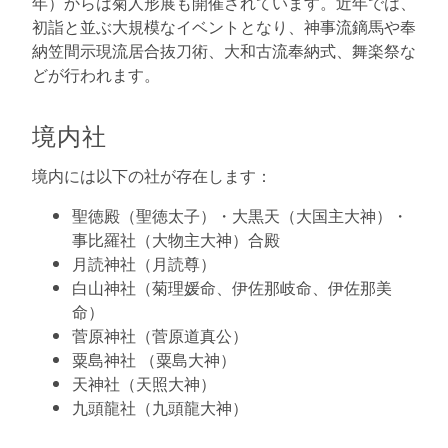
年）からは菊人形展も開催されています。近年では、
初詣と並ぶ大規模なイベントとなり、神事流鏑馬や奉
納笠間示現流居合抜刀術、大和古流奉納式、舞楽祭な
どが行われます。
境内社
境内には以下の社が存在します：
聖徳殿（聖徳太子）・大黒天（大国主大神）・
事比羅社（大物主大神）合殿
月読神社（月読尊）
白山神社（菊理媛命、伊佐那岐命、伊佐那美
命）
菅原神社（菅原道真公）
粟島神社 （粟島大神）
天神社（天照大神）
九頭龍社（九頭龍大神）