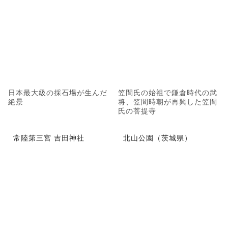
日本最大級の採石場が生んだ
笠間氏の始祖で鎌倉時代の武
絶景
将、笠間時朝が再興した笠間
氏の菩提寺
常陸第三宮 吉田神社
北山公園（茨城県）