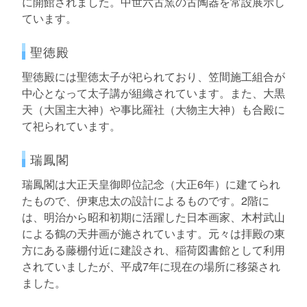
に開館されました。中世六古窯の古陶器を常設展示し
ています。
聖徳殿
聖徳殿には聖徳太子が祀られており、笠間施工組合が
中心となって太子講が組織されています。また、大黒
天（大国主大神）や事比羅社（大物主大神）も合殿に
て祀られています。
瑞鳳閣
瑞鳳閣は大正天皇御即位記念（大正6年）に建てられ
たもので、伊東忠太の設計によるものです。2階に
は、明治から昭和初期に活躍した日本画家、木村武山
による鶴の天井画が施されています。元々は拝殿の東
方にある藤棚付近に建設され、稲荷図書館として利用
されていましたが、平成7年に現在の場所に移築され
ました。