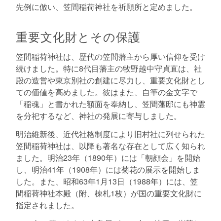
先例に倣い、笠間稲荷神社を祈願所と定めました。
重要文化財とその保護
笠間稲荷神社は、歴代の笠間藩主から厚い信仰を受け
続けました。特に8代目藩主の牧野越中守貞直は、社
殿の造営や東京別社の創建に尽力し、重要文化財とし
ての価値を高めました。彼はまた、自筆の金文字で
「稲魂」と書かれた額面を奉納し、笠間藩邸にも神霊
を分祀するなど、神社の発展に寄与しました。
明治維新後、近代社格制度により旧村社に列せられた
笠間稲荷神社は、以降も著名な存在として広く知られ
ました。明治23年（1890年）には「朝顔会」を開始
し、明治41年（1908年）には菊花の展示を開始しま
した。また、昭和63年1月13日（1988年）には、笠
間稲荷神社本殿（附、棟札1枚）が国の重要文化財に
指定されました。