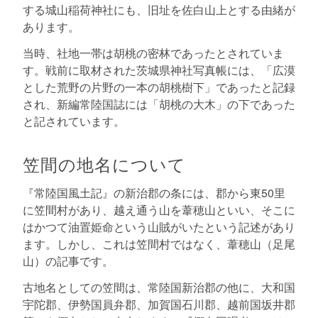
する城山稲荷神社にも、旧址を佐白山上とする由緒が
あります。
当時、社地一帯は胡桃の密林であったとされていま
す。戦前に取材された茨城県神社写真帳には、「広漠
とした荒野の片野の一本の胡桃樹下」であったと記録
され、新編常陸国誌には「胡桃の大木」の下であった
と記されています。
笠間の地名について
『常陸国風土記』の新治郡の条には、郡から東50里
に笠間村があり、越え通う山を葦穂山といい、そこに
はかつて油置姫命という山賊がいたという記述があり
ます。しかし、これは笠間村ではなく、葦穂山（足尾
山）の記事です。
古地名としての笠間は、常陸国新治郡の他に、大和国
宇陀郡、伊勢国員弁郡、加賀国石川郡、越前国坂井郡