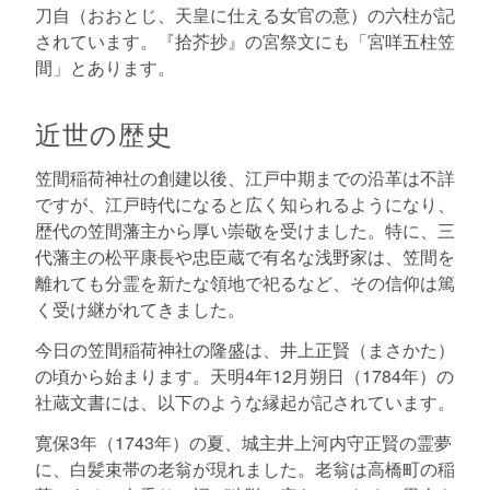
刀自（おおとじ、天皇に仕える女官の意）の六柱が記
されています。『拾芥抄』の宮祭文にも「宮咩五柱笠
間」とあります。
近世の歴史
笠間稲荷神社の創建以後、江戸中期までの沿革は不詳
ですが、江戸時代になると広く知られるようになり、
歴代の笠間藩主から厚い崇敬を受けました。特に、三
代藩主の松平康長や忠臣蔵で有名な浅野家は、笠間を
離れても分霊を新たな領地で祀るなど、その信仰は篤
く受け継がれてきました。
今日の笠間稲荷神社の隆盛は、井上正賢（まさかた）
の頃から始まります。天明4年12月朔日（1784年）の
社蔵文書には、以下のような縁起が記されています。
寛保3年（1743年）の夏、城主井上河内守正賢の霊夢
に、白髪束帯の老翁が現れました。老翁は高橋町の稲