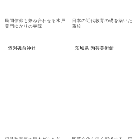
民間信仰も兼ね合わせる水戸
日本の近代教育の礎を築いた
黄門ゆかりの寺院
藩校
酒列磯前神社
茨城県 陶芸美術館
樹齢数百年の巨木が立ち並
陶芸文化を深く探求する、東