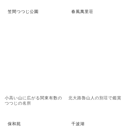
笠間つつじ公園
春風萬里荘
小高い山に広がる関東有数の
北大路魯山人の別荘で鑑賞
つつじの名所
保和苑
千波湖