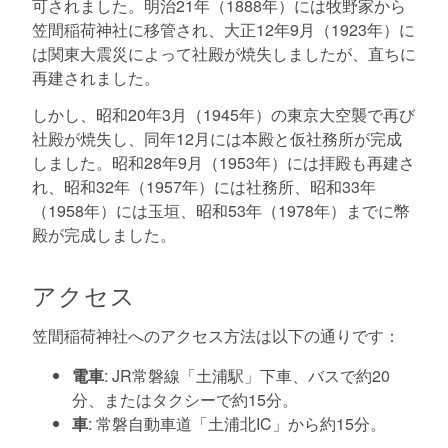
可されました。明治21年（1888年）には牧野家から
笠間稲荷神社に移管され、大正12年9月（1923年）に
は関東大震災によって社殿が焼失しましたが、直ちに
再建されました。
しかし、昭和20年3月（1945年）の東京大空襲で再び
社殿が焼失し、同年12月には本殿と仮社務所が完成
しました。昭和28年9月（1953年）には拝殿も再建さ
れ、昭和32年（1957年）には社務所、昭和33年
（1958年）には玉垣、昭和53年（1978年）までに幣
殿が完成しました。
アクセス
笠間稲荷神社へのアクセス方法は以下の通りです：
電車
: JR常磐線「土浦駅」下車、バスで約20
分、またはタクシーで約15分。
車
: 常磐自動車道「土浦北IC」から約15分。