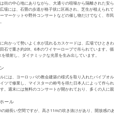
は街の中心地にありながら、大通りの喧噪から隔離された安ら
の広場には、石畳の歩道が格子状に区画され、芝生が植えられ
ーマーケットや野外コンサートなどの催し物だけでなく、市民
。
に向かって勢いよく水が流れるカスケードは、広場でひときわ
田石で重さ約20t、6本のワイヤーロープで吊られています。
の水を噴射し、ダイナミックな光景を生み出しています。
ン
ルには、ヨーロッパの教会建築の様式を取り入れたパイプオル
イツで修業し、マイスターの称号を得た日本人によって作られ
す。週末には無料のコンサートが開かれており、多くの人に親
ホール
2mの細長い空間ですが、高さ11mの吹き抜けがあり、開放感の