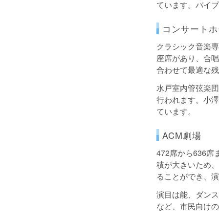
ています。パイプ
コンサートホ
クラシック音楽専
座席があり、合唱
合わせて最適な残
水戸室内管弦楽団
行われます。小澤
ています。
ACM劇場
472席から63
積が大きいため、
ることができ、演
演目は能、ダンス
など、市民向けの