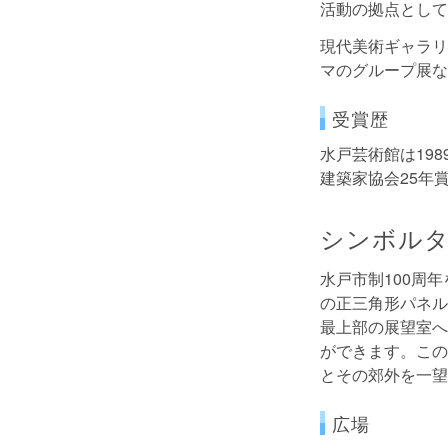
活動の拠点として
現代美術ギャラリ
マのグループ展な
受賞歴
水戸芸術館は198
建築家協会25年賞
シンボル
水戸市制100周
の正三角形パネル
最上部の展望室へ
ができます。この
とその郊外を一望
広場