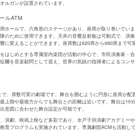
オルガンが設置されています。
ールATM
用ホールで、六角形のステージがあり、座席が取り巻いていま
隊のために使用できます。天井の音響反射板は可動式で、演奏
響に変えることができます。座席数は620席から680席まで可
をはじめとする専属室内楽団が活動の中心で、市民演奏家・合
征爾を音楽顧問として迎え、世界の気鋭の指揮者によるコンサ
6席まで、席数可変の劇場です。舞台を囲むように円形に座席が配
最上階や最後方からでも舞台との距離は近いです。舞台は10
出意図に合わせた舞台設定が可能です。
、演劇、映画上映など多彩であり、水戸子供演劇アカデミーや
教育プログラムも実施されています。専属劇団ACMも活動し