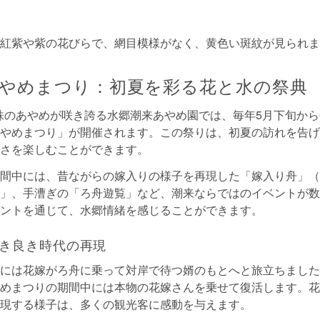
紅紫や紫の花びらで、網目模様がなく、黄色い斑紋が見られま
やめまつり：初夏を彩る花と水の祭典
0万株のあやめが咲き誇る水郷潮来あやめ園では、毎年5月下旬か
やめまつり」が開催されます。この祭りは、初夏の訪れを告げ
さを楽しむことができます。
間中には、昔ながらの嫁入りの様子を再現した「嫁入り舟」（
」、手漕ぎの「ろ舟遊覧」など、潮来ならではのイベントが数
ントを通じて、水郷情緒を感じることができます。
き良き時代の再現
には花嫁がろ舟に乗って対岸で待つ婿のもとへと旅立ちました
めまつりの期間中には本物の花嫁さんを乗せて復活します。花
現する様子は、多くの観光客に感動を与えます。