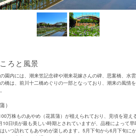
ころと風景
の園内には、潮来笠記念碑や潮来花嫁さんの碑、思案橋、水雲
の橋は、前川十二橋めぐりの一部となっており、潮来の風情を
。
蒲）
種100万株ものあやめ（花菖蒲）が植えられており、見頃を迎え
月10日頃が最も美しい時期とされていますが、品種によって早
はいつ訪れてもあやめが楽しめます。5月下旬から6月下旬に