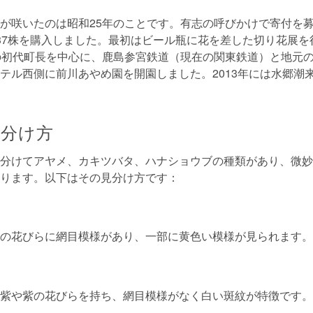
が咲いたのは昭和25年のことです。有志の呼びかけで寄付を
37株を購入しました。最初はビール瓶に花を差した切り花展を
の初代町長を中心に、鹿島参宮鉄道（現在の関東鉄道）と地元
テル西側に前川あやめ園を開園しました。2013年には水郷潮
分け方
分けてアヤメ、カキツバタ、ハナショウブの種類があり、微妙
ります。以下はその見分け方です：
の花びらに網目模様があり、一部に黄色い模様が見られます。
紫や紫の花びらを持ち、網目模様がなく白い斑紋が特徴です。