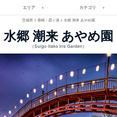
エリア
カテゴリ
>
>
茨城県
鹿嶋・霞ヶ浦
水郷 潮来 あやめ園
水郷 潮来 あやめ園
（Suigo Itako Iris Garden）