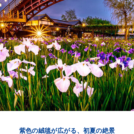
園
紫色の絨毯が広がる、初夏の絶景