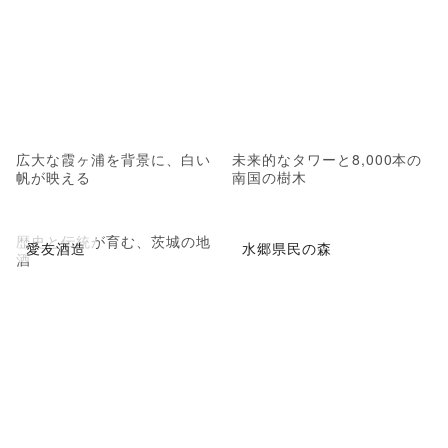
広大な霞ヶ浦を背景に、白い
未来的なタワーと8,000本の
帆が映える
南国の樹木
歴史と伝統が育む、茨城の地
愛友酒造
水郷県民の森
酒