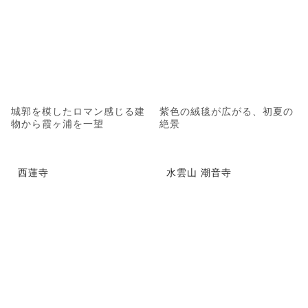
城郭を模したロマン感じる建
紫色の絨毯が広がる、初夏の
物から霞ヶ浦を一望
絶景
西蓮寺
水雲山 潮音寺