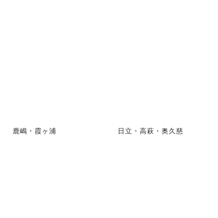
鹿嶋・霞ヶ浦
日立・高萩・奥久慈