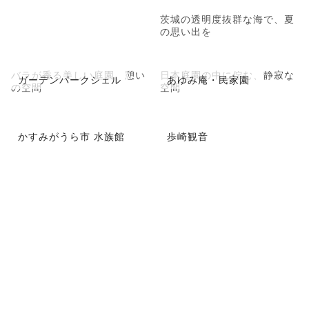
茨城の透明度抜群な海で、夏
の思い出を
バラが香る美しい庭園、憩い
日本庭園の中に佇む、静寂な
ガーデンパークシェル
あゆみ庵・民家園
の空間
空間
かすみがうら市 水族館
歩崎観音