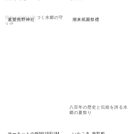
歴史と伝統が息づく水郷の守
素鵞熊野神社
潮来祇園祭禮
り神
八百年の歴史と伝統を誇る水
郷の夏祭り
サーキットの狼MUSEUM
いたこ丸 遊覧船