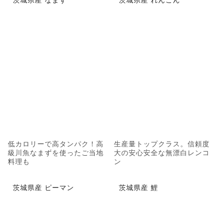
低カロリーで高タンパク！高
生産量トップクラス。信頼度
級川魚なまずを使ったご当地
大の安心安全な無漂白レンコ
料理も
ン
茨城県産 ピーマン
茨城県産 鯉