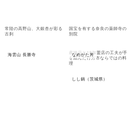
常陸の高野山、大銀杏が彩る
国宝を有する奈良の薬師寺の
古刹
別院
産地品と18加盟店の工夫が手
海雲山 長勝寺
なめがた丼
を結んだ行方市ならではの料
理
しし鍋（茨城県）