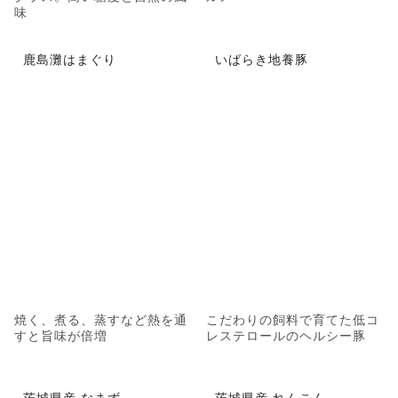
味
鹿島灘はまぐり
いばらき地養豚
焼く、煮る、蒸すなど熱を通
こだわりの飼料で育てた低コ
すと旨味が倍増
レステロールのヘルシー豚
茨城県産 なまず
茨城県産 れんこん