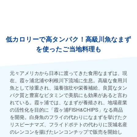
低カロリーで高タンパク！高級川魚なまず
を使ったご当地料理も
元々アメリカから日本に渡ってきた食用なまずは、現
在、霞ヶ浦北浦や利根川下流域に生息。高級な食用川
魚として珍重され、滋養強壮や栄養補給、良質なタン
パク質と豊富なビタミンで美肌にも効果があると言わ
れている。霞ヶ浦では、なまずが養殖され、地場産業
の活性化を目的に「霞ヶ浦FISH&CHIPS」なる商品
を開発。白身魚のフライの代わりになまずを挙げたク
リスピーナマズ、フライドポテトの代わりに茨城名産
のレンコンを揚げたレンコンチップで販売を開始し