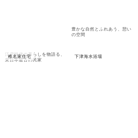
豊かな自然とふれあう、憩い
の空間
江戸時代の暮らしを物語る、
椎名家住宅
下津海水浴場
東日本最古の民家