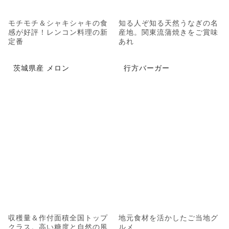
モチモチ＆シャキシャキの食
知る人ぞ知る天然うなぎの名
感が好評！レンコン料理の新
産地。関東流蒲焼きをご賞味
定番
あれ
茨城県産 メロン
行方バーガー
収穫量＆作付面積全国トップ
地元食材を活かしたご当地グ
クラス。高い糖度と自然の風
ルメ